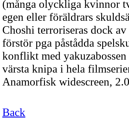
(många olyckliga kvinnor tvi
egen eller föräldrars skulds
Choshi terroriseras dock a
förstör pga påstådda spelsk
konflikt med yakuzabossen 
värsta knipa i hela filmserie
Anamorfisk widescreen, 2.0
Back