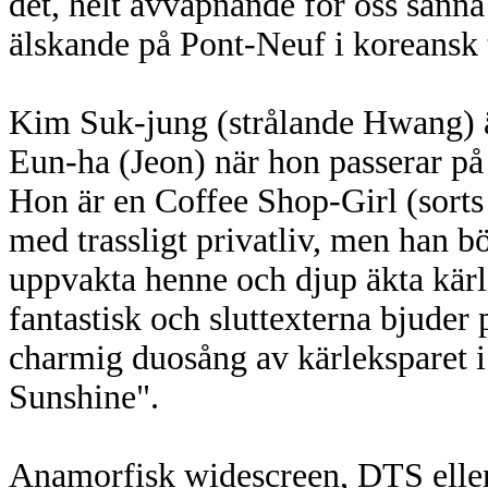
det, helt avväpnande för oss sann
älskande på Pont-Neuf i koreansk 
Kim Suk-jung (strålande Hwang) är
Eun-ha (Jeon) när hon passerar p
Hon är en Coffee Shop-Girl (sorts
med trassligt privatliv, men han bö
uppvakta henne och djup äkta kärl
fantastisk och sluttexterna bjuder 
charmig duosång av kärleksparet i
Sunshine".
Anamorfisk widescreen, DTS eller 