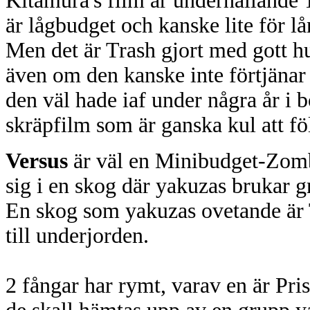
Kitamura's film är underhållande
är lågbudget och kanske lite för lån
Men det är Trash gjort med gott h
även om den kanske inte förtjänar
den väl hade iaf under några år i b
skräpfilm som är ganska kul att fö
Versus
är väl en Minibudget-Zom
sig i en skog där yakuzas brukar gr
En skog som yakuzas ovetande är T
till underjorden.
2 fångar har rymt, varav en är P