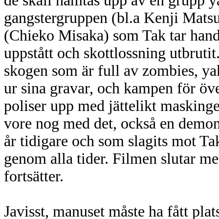
de skall hämtas upp av en grupp 
gangstergruppen (bl.a Kenji Mats
(Chieko Misaka) som Tak tar hand 
uppstått och skottlossning utbrutit
skogen som är full av zombies, ya
ur sina gravar, och kampen för öve
poliser upp med jättelikt masking
vore nog med det, också en demon
år tidigare och som slagits mot T
genom alla tider. Filmen slutar m
fortsätter.
Javisst, manuset måste ha fått plat