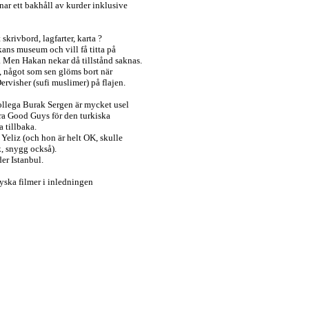
nar ett bakhåll av kurder inklusive
skrivbord, lagfarter, karta ?
ans museum och vill få titta på
. Men Hakan nekar då tillstånd saknas.
å, något som sen glöms bort när
rvisher (sufi muslimer) på flajen.
ollega Burak Sergen är mycket usel
ra Good Guys för den turkiska
 tillbaka.
Yeliz (och hon är helt OK, skulle
k, snygg också).
er Istanbul.
 ryska filmer i inledningen