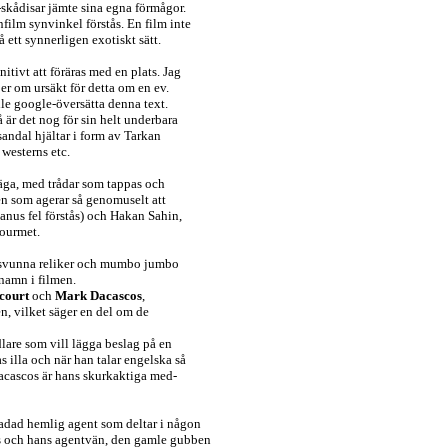
B-skådisar jämte sina egna förmågor.
nfilm synvinkel förstås. En film inte
 ett synnerligen exotiskt sätt.
tivt att föräras med en plats. Jag
er om ursäkt för detta om en ev.
le google-översätta denna text.
å är det nog för sin helt underbara
sandal hjältar i form av Tarkan
 westerns etc.
 säga, med trådar som tappas och
en som agerar så genomuselt att
manus fel förstås) och Hakan Sahin,
gourmet.
försvunna reliker och mumbo jumbo
namn i filmen.
court
och
Mark Dacascos
,
n, vilket säger en del om de
lare som vill lägga beslag på en
s illa och när han talar engelska så
Dacascos är hans skurkaktiga med-
adad hemlig agent som deltar i någon
ans och hans agentvän, den gamle gubben