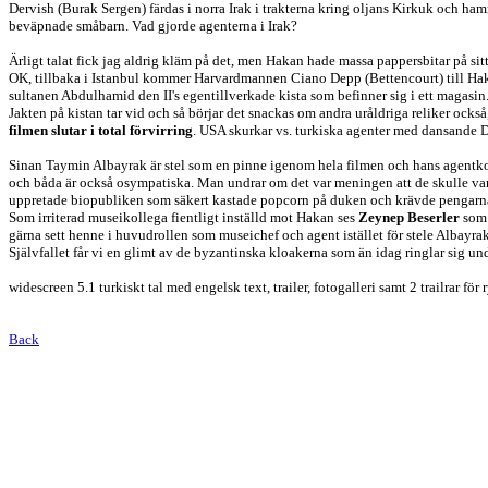
Dervish (Burak Sergen) färdas i norra Irak i trakterna kring oljans Kirkuk och ham
beväpnade småbarn. Vad gjorde agenterna i Irak?
Ärligt talat fick jag aldrig kläm på det, men Hakan hade massa pappersbitar på sitt 
OK, tillbaka i Istanbul kommer Harvardmannen Ciano Depp (Bettencourt) till Hak
sultanen Abdulhamid den II's egentillverkade kista som befinner sig i ett magasin
Jakten på kistan tar vid och så börjar det snackas om andra uråldriga reliker ocks
filmen slutar i total förvirring
. USA skurkar vs. turkiska agenter med dansande De
Sinan Taymin Albayrak är stel som en pinne igenom hela filmen och hans agentk
och båda är också osympatiska. Man undrar om det var meningen att de skulle va
uppretade biopubliken som säkert kastade popcorn på duken och krävde pengarna
Som irriterad museikollega fientligt inställd mot Hakan ses
Zeynep Beserler
som 
gärna sett henne i huvudrollen som museichef och agent istället för stele Albayra
Självfallet får vi en glimt av de byzantinska kloakerna som än idag ringlar sig und
widescreen 5.1 turkiskt tal med engelsk text, trailer, fotogalleri samt 2 trailrar för
Back