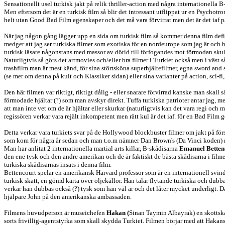
Sensationellt usel turkisk jakt på relik thriller-action med några internationella 
Men eftersom det är en turkisk film så blir det intressant utflippat ur en Psychotro
helt utan Good Bad Film egenskaper och det må vara förvirrat men det är det iaf på
När jag någon gång lägger upp en sida om turkisk film så kommer denna film defini
medger att jag ser turkiska filmer som exotiska för en nordeurope som jag är och b
turkisk läsare någonstans med massor av dötid till förfogandes mot förmodan skul
Naturligtvis så görs det artmovies och/eller bra filmer i Turkiet också men i väst s
trashfilm man är mest känd, för sina störtsköna superhjältefilmer, egna sword and 
(se mer om denna på kult och Klassiker sidan) eller sina varianter på action, sci-fi,
Den här filmen var riktigt, riktigt dålig - eller snarare förvirrad kanske man skall
förmodade hjältar (?) som man avskyr direkt. Tuffa turkiska patrioter antar jag, m
att man inte vet om de är hjältar eller skurkar (naturligtvis kan det vara regi och 
regissören verkar vara rejält inkompetent men rätt kul är det iaf. för en Bad Film 
Detta verkar vara turkiets svar på de Hollywood blockbuster filmer om jakt på 
som kom för några år sedan och man t.o.m nämner Dan Brown's (Da Vinci koden) 
Man har anlitat 2 internationella martial arts killar, B-skådisarna
Emanuel Betten
den ene tysk och den andre amerikan och de är faktiskt de bästa skådisarna i filme
turkiska skådisarnas insats i denna film.
Bettencourt spelar en amerikansk Harvard professor som är en internationell svind
turkisk skatt, en gömd karta över oljekällor. Han talar flytande turkiska och dubba
verkar han dubbas också (?) tysk som han väl är och det låter mycket underligt. 
hjälpare John på den amerikanska ambassaden.
Filmens huvudperson är museichefen
Hakan (
Sinan Taymin Albayrak) en skottsk
sorts frivillig-agentstyrka som skall skydda Turkiet. Filmen börjar med att Hak