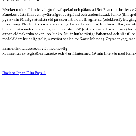
Mycket underhållande, välgjord, välspelad och påkostad Sci-Fi actionthriller av 
Kanekos bästa film och tyvärr något bortglömd och underskattad. Junko (fint spe
pga av sin förmåga att sätta eld på saker när hon blir agiterad (telekinesi). Ett gä
försäljning. När Junko börjar data stiliga Tada (Hideaki Ito) blir hans lillasyster 
bevis. Junko möter nu en ung man med stor ESP (extra sensorial perception)-förmåg
annan eldmakerska söker upp Junko. Nu är Junko riktigt förbannad och slår tillbak
medelålders kvinnlig polis, suveränt spelad av Kaore Mamoe). Grymt snygg, men
anamorfisk widescreen, 2.0, med trevlig
kommentar av regissören Kaneko och 4 ur filmteamet, 19 min intervju med Kaneko,
Back to Japan Film Page 1