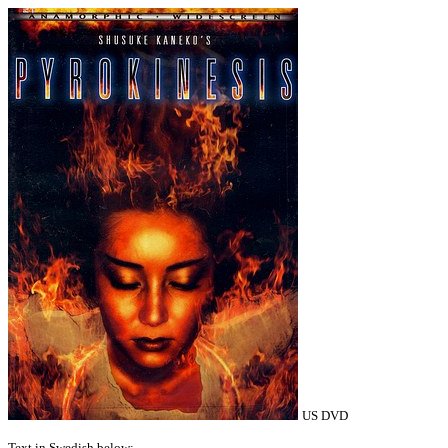
US DVD
Text in Swedish below: