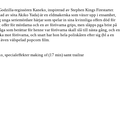
Godzilla-regissören Kaneko, inspirerad av Stephen Kings Firestarter.
lad av söta Akiko Yada) är en eldmakerska som växer upp i ensamhet,
ng unga seriemördare härjar som spelar in sina kvinnliga offers död för
ett offer för mördarna och en av förövarna grips, men släpps pga brist på
a som berättar för henne var förövarna skall slå till nästa gång, och en
a mot förövarna, och snart har hon hela poliskåren efter sig (bl a en
 även välspelad popcorn film.
 specialeffekter making of (17 min) samt trailrar