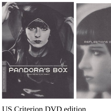
US Criterion DVD edition