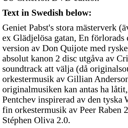
Text in Swedish below:
Geniet Pabst's stora mästerverk (ä
ex Glädjelösa gatan, En förlorads
version av Don Quijote med ryske 
absolut kanon 2 disc utgåva av Cri
soundtrack att välja (då originalso
orkestermusik av Gillian Anderson 
originalmusiken kan antas ha låti
Pentchev inspirerad av den tyska
fin orkestermusik av Peer Raben 2
Stéphen Oliva 2.0.