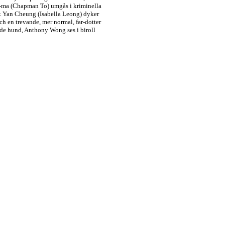
g-ma (Chapman To) umgås i kriminella
ik Yan Cheung (Isabella Leong) dyker
och en trevande, mer normal, far-dotter
orade hund, Anthony Wong ses i biroll