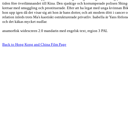
tiden före överlämnandet till Kina. Den sjaskige och korrumperade polisen Shin
kretsar med smuggling och prostituerade. Efter att ha legat med unga kvinnan B
hon upp igen då det visar sig att hon är hans dotter, och att modern dött i cancer 
relation inleds trots Ma's kaotiskt ostrukturerade privatliv. Isabella är Yans förl
och det käkas mycket nudlar.
anamorfisk widescreen 2.0 mandarin med engelsk text, region 3 PAL
Back to Hong Kong and China Film Page