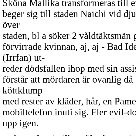
Sköna Mallika transformeras till e
beger sig till staden Naichi vid d
över
staden, bl a söker 2 våldtäktsmän 
förvirrade kvinnan, aj, aj - Bad I
(Irrfan) ut-
reder dödsfallen ihop med sin ass
förstår att mördaren är ovanlig då 
köttklump
med rester av kläder, hår, en Pam
mobiltelefon inuti sig. Fler evil-d
upp igen.