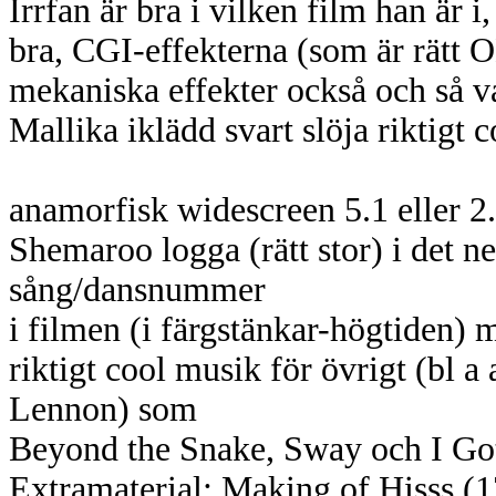
Irrfan är bra i vilken film han är 
bra, CGI-effekterna (som är rätt 
mekaniska effekter också och så 
Mallika iklädd svart slöja riktigt c
anamorfisk widescreen 5.1 eller 2
Shemaroo logga (rätt stor) i det n
sång/dansnummer
i filmen (i färgstänkar-högtiden) 
riktigt cool musik för övrigt (bl a
Lennon) som
Beyond the Snake, Sway och I Go
Extramaterial: Making of Hisss (1