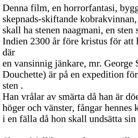
Denna film, en horrorfantasi, byg
skepnads-skiftande kobrakvinnan,
skall ha stenen naagmani, en sten 
Indien 2300 år före kristus för att 
där
en vansinnig jänkare, mr. George S
Douchette) är på en expedition fö
sten .
Han vrålar av smärta då han är döe
höger och vänster, fångar hennes 
i en fälla då hon skall undsätta si