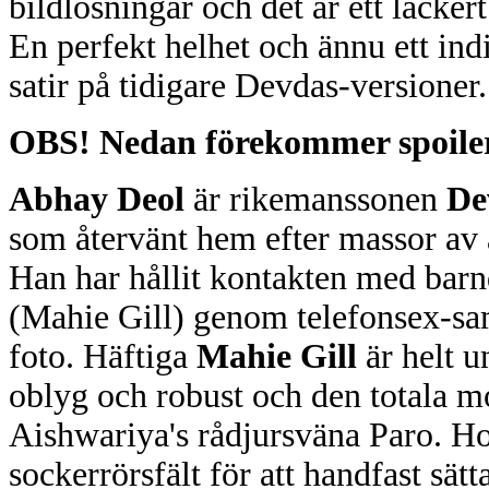
bildlösningar och det är ett läcker
En perfekt helhet och ännu ett in
satir på tidigare Devdas-versioner.
OBS! Nedan förekommer spoilers
Abhay Deol
är rikemanssonen
De
som återvänt hem efter massor av 
Han har hållit kontakten med barn
(Mahie Gill) genom telefonsex-sa
foto. Häftiga
Mahie Gill
är helt u
oblyg och robust och den totala mot
Aishwariya's rådjursväna Paro. Hon
sockerrörsfält för att handfast sät