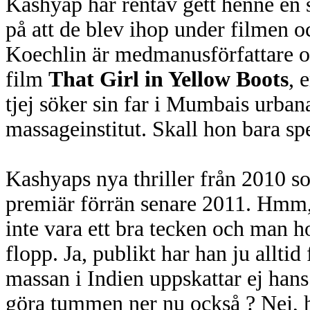
Kashyap har rentav gett henne en s
på att de blev ihop under filmen oc
Koechlin är medmanusförfattare o
film
That Girl in Yellow Boots
, 
tjej söker sin far i Mumbais urban
massageinstitut. Skall hon bara sp
Kashyaps nya thriller från 2010 so
premiär förrän senare 2011. Hmm,
inte vara ett bra tecken och man ho
flopp. Ja, publikt har han ju alltid
massan i Indien uppskattar ej han
göra tummen ner nu också ? Nej, h