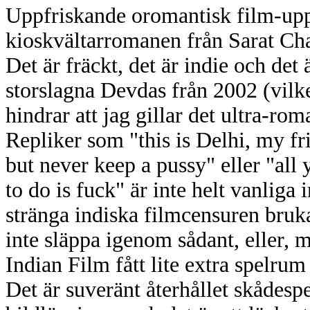
Uppfriskande oromantisk film-up
kioskvältarromanen från Sarat Ch
Det är fräckt, det är indie och det
storslagna Devdas från 2002 (vilke
hindrar att jag gillar det ultra-ro
Repliker som "this is Delhi, my fri
but never keep a pussy" eller "all
to do is fuck" är inte helt vanli
stränga indiska filmcensuren bruk
inte släppa igenom sådant, eller,
Indian Film fått lite extra spelrum
Det är suveränt återhållet skådesp