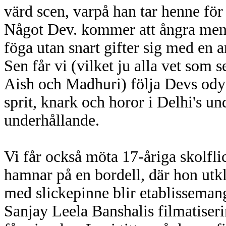
värd scen, varpå han tar henne för
Något Dev. kommer att ångra men 
föga utan snart gifter sig med en 
Sen får vi (vilket ju alla vet som
Aish och Madhuri) följa Devs odyss
sprit, knark och horor i Delhi's un
underhållande.
Vi får också möta 17-åriga skol
hamnar på en bordell, där hon utklä
med slickepinne blir etablissemange
Sanjay Leela Banshalis filmatise