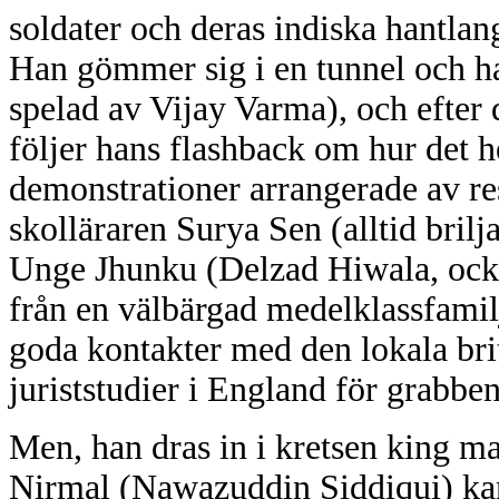
soldater och deras indiska hantlan
Han gömmer sig i en tunnel och 
spelad av Vijay Varma), och efter d
följer hans flashback om hur det h
demonstrationer arrangerade av r
skolläraren Surya Sen (alltid bri
Unge Jhunku (Delzad Hiwala, ocks
från en välbärgad medelklassfami
goda kontakter med den lokala br
juriststudier i England för grabben
Men, han dras in i kretsen king m
Nirmal (Nawazuddin Siddiqui) ka