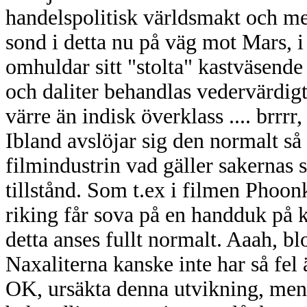
handelspolitisk världsmakt och m
sond i detta nu på väg mot Mars, i
omhuldar sitt "stolta" kastväsende
och daliter behandlas vedervärdigt
värre än indisk överklass .... brrrr,
Ibland avslöjar sig den normalt s
filmindustrin vad gäller sakernas 
tillstånd. Som t.ex i filmen Phoon
riking får sova på en handduk på 
detta anses fullt normalt. Aaah, b
Naxaliterna kanske inte har så fel 
OK, ursäkta denna utvikning, men i