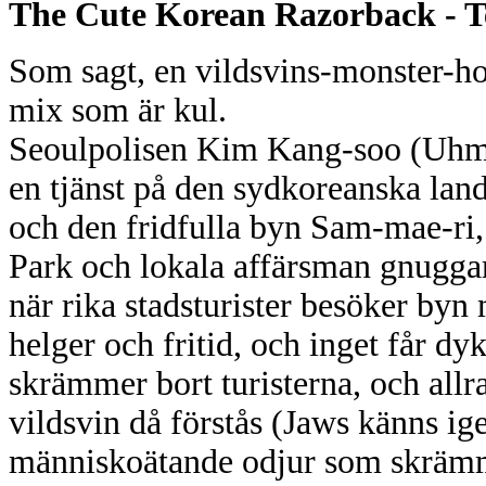
The Cute Korean Razorback - Te
Som sagt, en vildsvins-monster-ho
mix som är kul.
Seoulpolisen Kim Kang-soo (Uhm/E
en tjänst på den sydkoreanska la
och den fridfulla byn Sam-mae-ri
Park och lokala affärsman gnugga
när rika stadsturister besöker by
helger och fritid, och inget får d
skrämmer bort turisterna, och allr
vildsvin då förstås (Jaws känns ige
människoätande odjur som skrämme