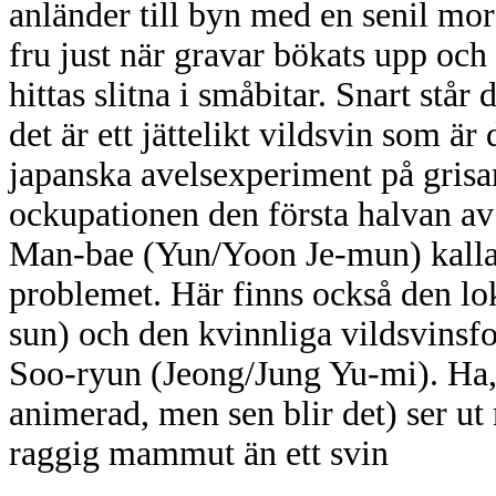
anländer till byn med en senil mo
fru just när gravar bökats upp och
hittas slitna i småbitar. Snart står d
det är ett jättelikt vildsvin som ä
japanska avelsexperiment på grisa
ockupationen den första halvan av
Man-bae (Yun/Yoon Je-mun) kallas 
problemet. Här finns också den lo
sun) och den kvinnliga vildsvinsf
Soo-ryun (Jeong/Jung Yu-mi). Ha, 
animerad, men sen blir det) ser u
raggig mammut än ett svin