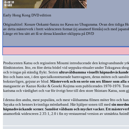
Early Hong Kong DVD edition
Originaltitel: Kosure Ookami-Sanzu no Kawa no Ubagurama. Ovan den tidiga H
av detta mästerverk i brett widescreen format (ej anamorf förstås) och med japansk
Länge ett bra sätt att få se dessa klassiker oklippta på DVD
Producenten Katsu och regissören Misumi introducerade den kringvandrande y
filmhistorien. Itto, en före detta bödel vid seppuku-ritualer under Tokugawa shog
och tvingas på ständig flykt. Serien
ultravåldsamma visuellt häpnadsväckand
Itto och hans son, i den specialkonstruerade barnvagnen, deras möten och sanslö
bokstavligen, gejsrar av blod.
Mästerverk och en serie om sex filmer som alla
mangaserie av Kazuo Koike & Goseki Kojima som publicerades 1970-1976. Tom
karisma och värdighet och var för övrigt bror till den store Shintaro Katsu, som 
I denna den andra, mest populära, och mest våldsamma filmen möter Itto och hans
Sayaka och hennes kvinnliga mördarband. Här hjälper sonen till med
sin mordma
häpnadsväckande scener. Sanslöst våldsam och mycket vacker. Ett mästerver
anamorfisk widescreen 2.35:1, 2.0 i fin ny-restaurerad version av utmärkta Anim