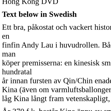
Hong Kong DVD
Text below in Swedish
Ett bra, påkostat och vackert hist
en
finfin Andy Lau i huvudrollen. Både
man
köper premisserna: en kinesisk smås
hundratal
år innan fursten av Qin/Chin enade
Kina (även om varmluftsballongerna 
låg Kina långt fram vetenskapligt,