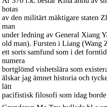
År 370 f.k. består Kina ännu av sm
hotas
av den militärt mäktigare staten 
man
under ledning av General Xiang 
old man). Fursten i Liang (Wang Z
ett sorts samfund som i det fornti
numera
bortglömd vishetslära som exister
älskar jag ämnet historia och tycker
lätt
pacifistisk filosofi som idag borde