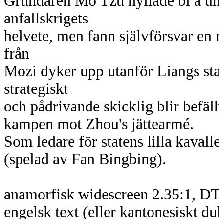
Grundaren Mo Tzu hyllade bl a un
anfallskrigets
helvete, men fann självförsvar en
från
Mozi dyker upp utanför Liangs sta
strategiskt
och pådrivande skicklig blir befälh
kampen mot Zhou's jättearmé.
Som ledare för statens lilla kavall
(spelad av Fan Bingbing).
anamorfisk widescreen 2.35:1, D
engelsk text (eller kantonesiskt d